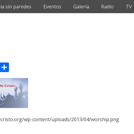
sia sin paredes
Eventos
Galería
Radio
TV
sApp
il
Message
Compartir
decristo.org/wp-content/uploads/2013/04/worship.png