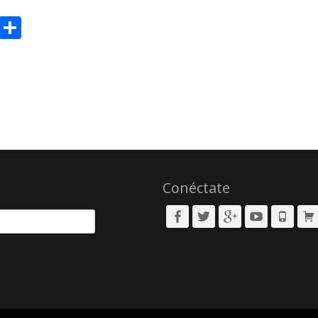
sApp
il
Message
Compartir
Conéctate
Facebook
Twitter
Googleplus
YouTube
Phone