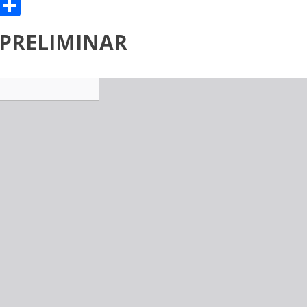
sApp
il
Message
Compartir
PRELIMINAR