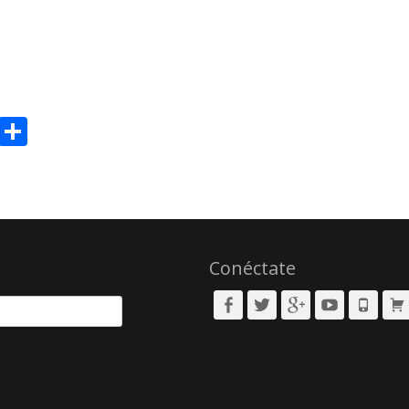
sApp
il
Message
Compartir
Conéctate
Facebook
Twitter
Googleplus
YouTube
Phone