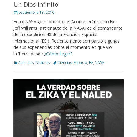
Un Dios infinito
Posted
septiembre 13, 2016
on
Foto: NASA.gov Tomado de: AcontecerCristiano.Net
Jeff Williams, astronauta de la NASA, es el comandante
de la expedición 48 de la Estación Espacial
Internacional (EEI). Recientemente compartió algunas
de sus experiencias sobre el momento en que vio
la Tierra desde
¿Cómo llegar?
Categories
Tags
Artículos
,
Noticias
Ciencias
,
Espacio
,
Fe
,
NASA