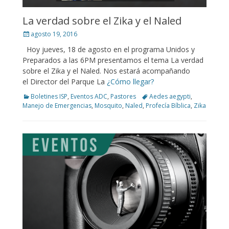
La verdad sobre el Zika y el Naled
Posted
agosto 19, 2016
on
Hoy jueves, 18 de agosto en el programa Unidos y
Preparados a las 6PM presentamos el tema La verdad
sobre el Zika y el Naled. Nos estará acompañando
el Director del Parque La
¿Cómo llegar?
Categories
Tags
Boletines ISP
,
Eventos ADC
,
Pastores
Aedes aegypti
,
Manejo de Emergencias
,
Mosquito
,
Naled
,
Profecía Bíblica
,
Zika