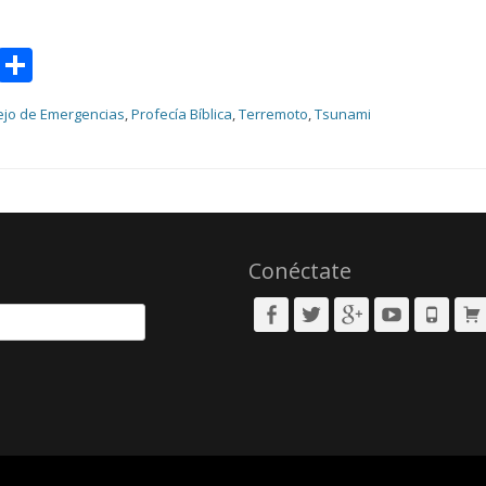
sApp
il
Message
Compartir
jo de Emergencias
,
Profecía Bíblica
,
Terremoto
,
Tsunami
Conéctate
Facebook
Twitter
Googleplus
YouTube
Phone