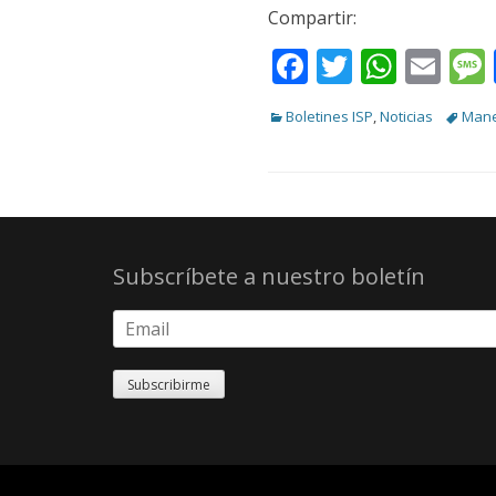
Compartir:
Facebook
Twitter
What
Ema
Categories
Tags
Boletines ISP
,
Noticias
Mane
Subscríbete a nuestro boletín