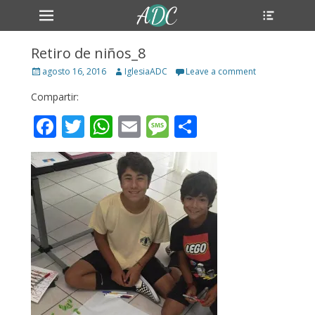
Primary Menu
Header
Skip
Toggle
to
content
Retiro de niños_8
Posted
Author
agosto 16, 2016
IglesiaADC
Leave a comment
on
Compartir:
Facebook
Twitter
WhatsApp
Email
Message
Compartir