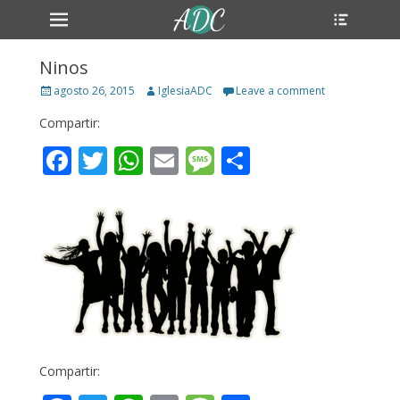
Primary Menu
Header
Skip
Toggle
to
content
Ninos
Posted
Author
agosto 26, 2015
IglesiaADC
Leave a comment
on
Compartir:
Facebook
Twitter
WhatsApp
Email
Message
Compartir
Compartir: