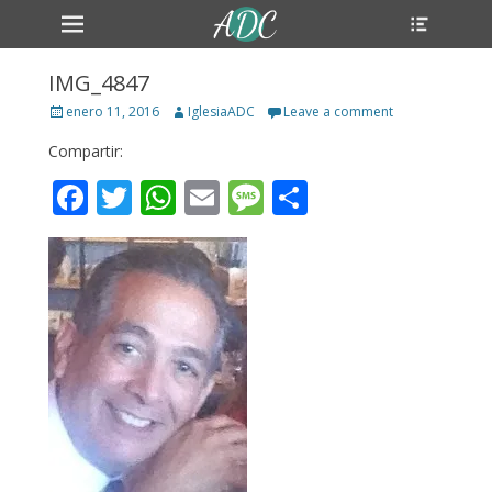
Primary Menu
Header
Skip
Toggle
to
content
IMG_4847
Posted
Author
enero 11, 2016
IglesiaADC
Leave a comment
on
Compartir:
Facebook
Twitter
WhatsApp
Email
Message
Compartir