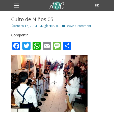
Primary Menu
Header
Skip
Toggle
to
content
Culto de Niños 05
Posted
Author
enero 18, 2014
IglesiaADC
Leave a comment
on
Compartir:
Facebook
Twitter
WhatsApp
Email
Message
Compartir