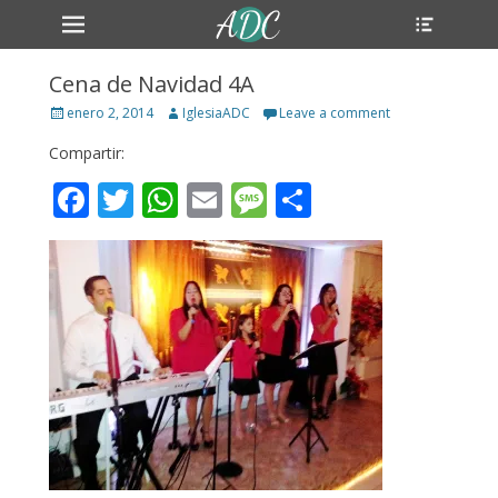
Primary Menu
Header
Skip
Toggle
to
content
Cena de Navidad 4A
Posted
Author
enero 2, 2014
IglesiaADC
Leave a comment
on
Compartir:
Facebook
Twitter
WhatsApp
Email
Message
Compartir