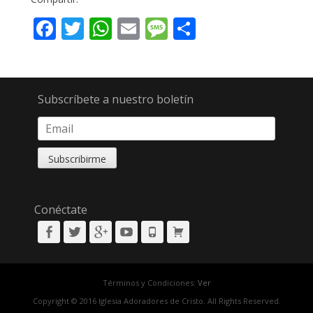
Facebook
Twitter
WhatsApp
Email
Message
Compartir
Subscríbete a nuestro boletín
Conéctate
Facebook
Twitter
Googleplus
YouTube
Phone
Cart
Términos y Condiciones:
Ver
Copyright © 2016 Iglesia Adoradores de Cristo. All Rights Reserved.