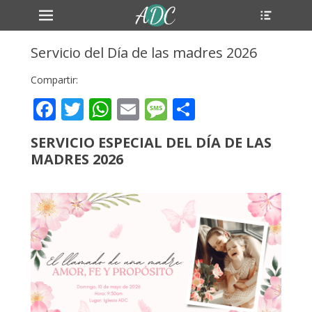
Primary Menu
Header
Skip
Toggle
to
content
Servicio del Día de las madres 2026
Compartir:
Facebook
Twitter
WhatsApp
Email
Message
Compartir
SERVICIO ESPECIAL DEL DÍA DE LAS
MADRES 2026