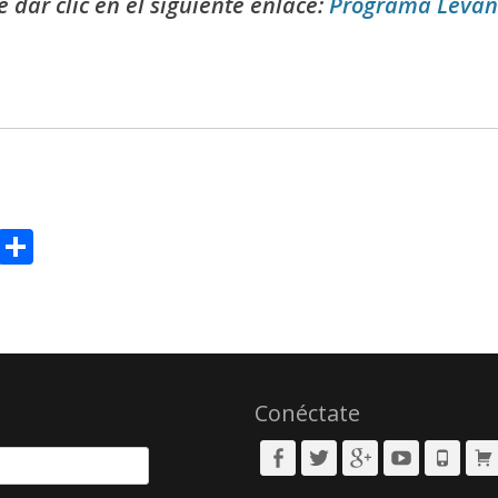
 dar clic en el siguiente enlace:
Programa Leván
sApp
il
Message
Compartir
Conéctate
Facebook
Twitter
Googleplus
YouTube
Phone