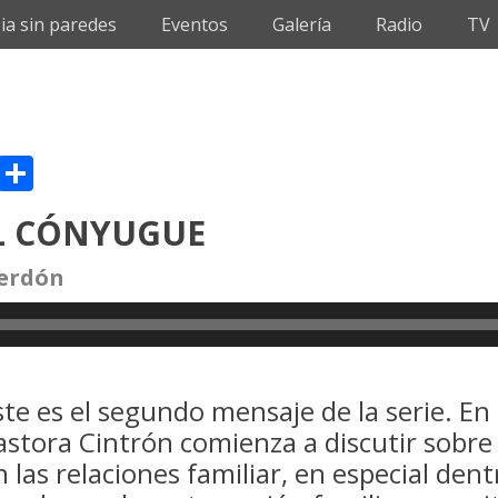
sia sin paredes
Eventos
Galería
Radio
TV
sApp
il
Message
Compartir
EL CÓNYUGUE
perdón
ste es el segundo mensaje de la serie. En 
astora Cintrón comienza a discutir sobre 
n las relaciones familiar, en especial den