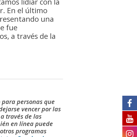
tamos lidiar con la
aumentar
r. En el último
o
disminuir
 presentando una
el
e fue
volumen.
, a través de la
o para personas que
 dejarse vencer por las
a través de las
bién en línea puede
 otros programas