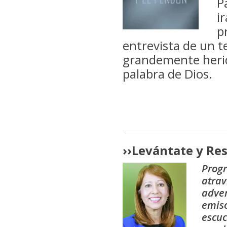
P
i
p
entrevista de un 
grandemente herid
palabra de Dios.
›
›
Levántate y Re
Progr
atrav
adver
emiso
escuc