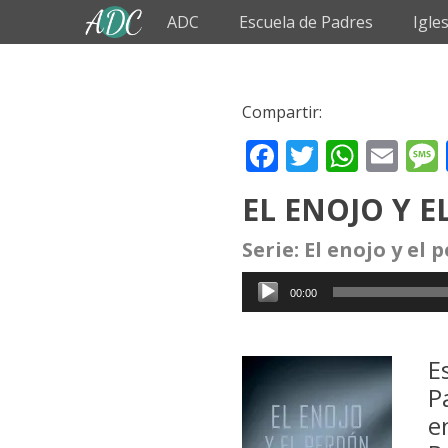
Primary Menu
Skip
ADC
Escuela de Padres
Igle
to
content
Compartir:
Facebook
Twitter
What
Ema
EL ENOJO Y 
Serie:
El enojo y el 
Reproductor
00:00
de
audio
E
P
e