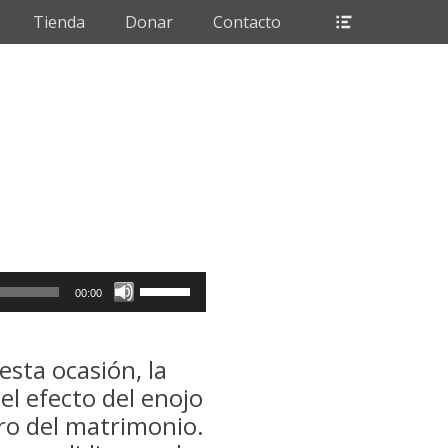
Header
Tienda
Donar
Contacto
Toggle
Utiliza
00:00
las
teclas
de
esta ocasión, la
flecha
el efecto del enojo
arriba/abajo
tro del matrimonio.
para