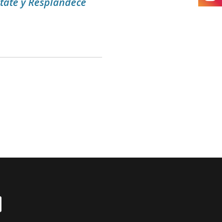
tate y Resplandece
Cart